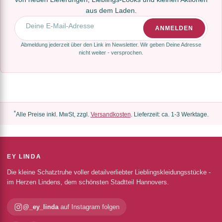
aus dem Laden.
E-Mail-Adresse
ANMELDEN
Abmeldung jederzeit über den Link im Newsletter. Wir geben Deine Adresse
nicht weiter - versprochen.
*
Alle Preise inkl. MwSt, zzgl.
Versandkosten
. Lieferzeit: ca. 1-3 Werktage.
EY LINDA
Die kleine Schatztruhe voller detailverliebter Lieblingskleidungsstücke -
im Herzen Lindens, dem schönsten Stadtteil Hannovers.
@_ey_linda
auf Instagram folgen