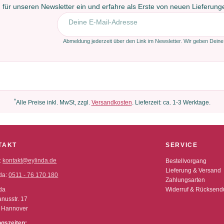
 für unseren Newsletter ein und erfahre als Erste von neuen Lieferun
E-Mail-Adresse
Abmeldung jederzeit über den Link im Newsletter. Wir geben Deine
*
Alle Preise inkl. MwSt, zzgl.
Versandkosten
. Lieferzeit: ca. 1-3 Werktage.
TAKT
SERVICE
:
kontakt@eylinda.de
Bestellvorgang
Lieferung & Versand
da:
0511 - 76 170 180
Zahlungsarten
da
Widerruf & Rücksen
nusstr. 17
 Hannover
ngszeiten: