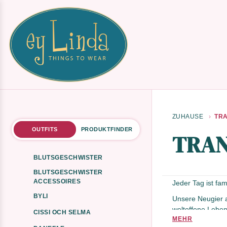
ZUHAUSE
TR
OUTFITS
PRODUKTFINDER
TRAN
BLUTSGESCHWISTER
BLUTSGESCHWISTER
ACCESSOIRES
Jeder Tag ist fa
BYLI
Unsere Neugier a
weltoffene Leben
CISSI OCH SELMA
MEHR
Tranquillo-Kosmos