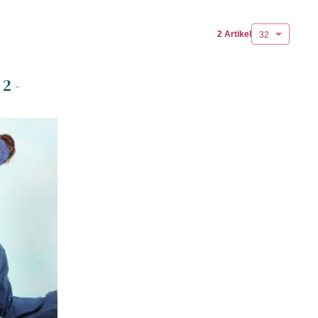
illo-Kosmos. Durch langjährige und enge
 dabei natürlich auch kontinuierlich für stabile
2 Artikel
t uns und lass Dich treiben im fabulösen
offkombinationen, Leuchtende Farben und
2 -