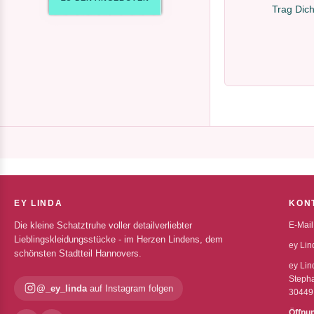
Trag Dich
EY LINDA
KON
Die kleine Schatztruhe voller detailverliebter
E-Mail
Lieblingskleidungsstücke - im Herzen Lindens, dem
ey Lin
schönsten Stadtteil Hannovers.
ey Lin
Stepha
@_ey_linda
auf Instagram folgen
30449
Öffnu