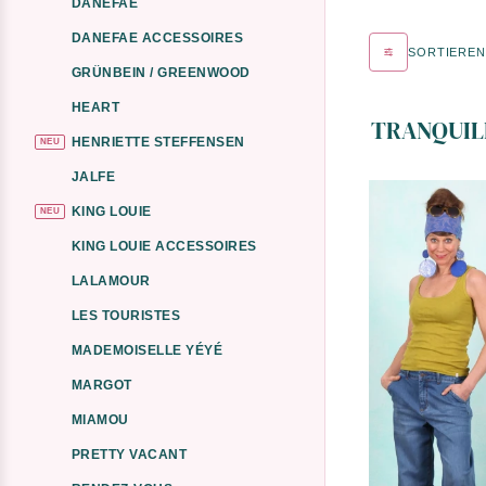
DANEFAE
Mit viel Arbeit 
DANEFAE ACCESSOIRES
Zusammenarbeit m
SORTIEREN
und faire Partne
GRÜNBEIN / GREENWOOD
Tranquillo-Unive
HEART
Wir ziehen Dich 
TRANQUILL
traumhafte Muste
HENRIETTE STEFFENSEN
NEU
JALFE
KING LOUIE
NEU
KING LOUIE ACCESSOIRES
LALAMOUR
LES TOURISTES
MADEMOISELLE YÉYÉ
MARGOT
MIAMOU
PRETTY VACANT