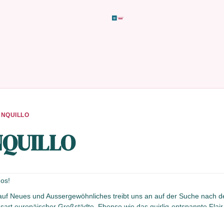
ANQUILLO
QUILLO
mos!
uf Neues und Aussergewöhnliches treibt uns an auf der Suche nach dem 
sart europäischer Großstädte. Ebenso wie das quirlig-entspannte Flair
, der jede Schublade füllt.