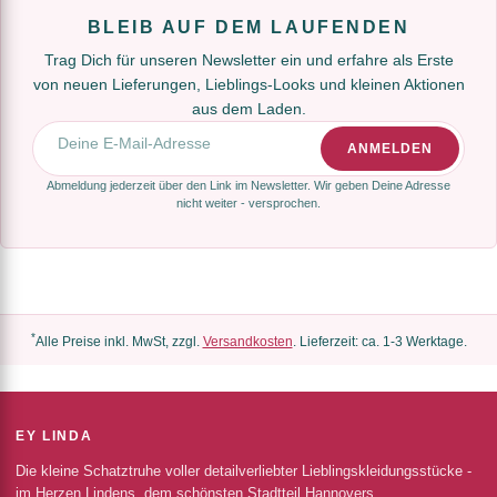
BLEIB AUF DEM LAUFENDEN
Trag Dich für unseren Newsletter ein und erfahre als Erste
von neuen Lieferungen, Lieblings-Looks und kleinen Aktionen
aus dem Laden.
E-Mail-Adresse
ANMELDEN
Abmeldung jederzeit über den Link im Newsletter. Wir geben Deine Adresse
nicht weiter - versprochen.
*
Alle Preise inkl. MwSt, zzgl.
Versandkosten
. Lieferzeit: ca. 1-3 Werktage.
EY LINDA
Die kleine Schatztruhe voller detailverliebter Lieblingskleidungsstücke -
im Herzen Lindens, dem schönsten Stadtteil Hannovers.