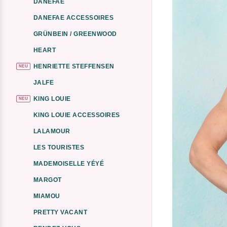
DANEFAE
DANEFAE ACCESSOIRES
GRÜNBEIN / GREENWOOD
HEART
HENRIETTE STEFFENSEN
NEU
JALFE
KING LOUIE
NEU
KING LOUIE ACCESSOIRES
LALAMOUR
LES TOURISTES
MADEMOISELLE YÉYÉ
MARGOT
MIAMOU
PRETTY VACANT