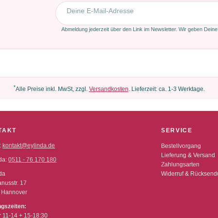
E-Mail-Adresse
Abmeldung jederzeit über den Link im Newsletter. Wir geben Deine
*
Alle Preise inkl. MwSt, zzgl.
Versandkosten
. Lieferzeit: ca. 1-3 Werktage.
TAKT
SERVICE
:
kontakt@eylinda.de
Bestellvorgang
Lieferung & Versand
da:
0511 - 76 170 180
Zahlungsarten
da
Widerruf & Rücksen
nusstr. 17
 Hannover
ngszeiten:
r 11-14 + 15-18:30