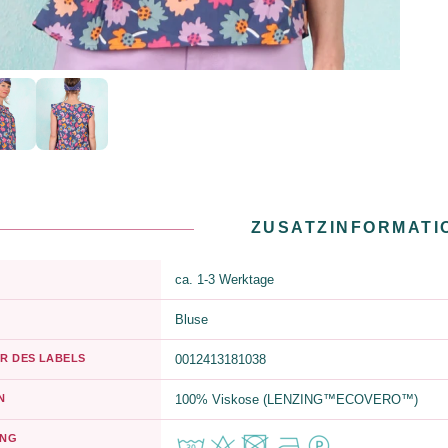
ZUSATZINFORMATI
ca. 1-3 Werktage
Bluse
R DES LABELS
0012413181038
N
100% Viskose (LENZING™ECOVERO™)
UNG