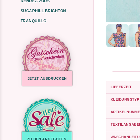
RENDEZ-VOUS
SUGARHILL BRIGHTON
TRANQUILLO
JETZT AUSDRUCKEN
LIEFERZEIT
KLEIDUNGSTYP
ARTIKELNUMME
TEXTILANGABE
WASCHANLEIT
ZU DEN ANGEBOTEN