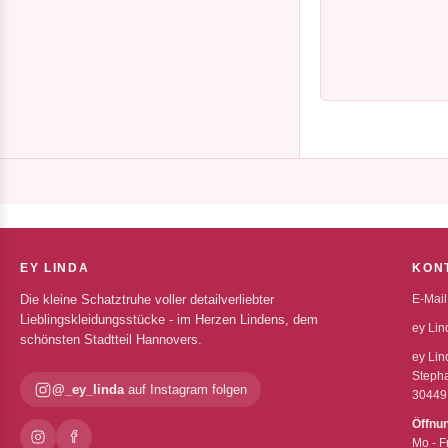
EY LINDA
KON
Die kleine Schatztruhe voller detailverliebter
E-Mail
Lieblingskleidungsstücke - im Herzen Lindens, dem
ey Lin
schönsten Stadtteil Hannovers.
ey Lin
Stepha
@_ey_linda
auf Instagram folgen
30449
Öffnu
Mo - F