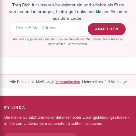
Trag Dich für unseren Newsletter ein und erfahre als Erste
von neuen Lieferungen, Lieblings-Looks und kleinen Aktionen
aus dem Laden.
E-Mail-Adresse
ANMELDEN
Abmeldung jederzeit über den Link im Newsletter. Wir geben Deine Adresse
nicht weiter - versprochen.
*
Alle Preise inkl. MwSt, zzgl.
Versandkosten
. Lieferzeit: ca. 1-3 Werktage.
EY LINDA
Die kleine Schatztruhe voller detailverliebter Lieblingskleidungsstücke -
im Herzen Lindens, dem schönsten Stadtteil Hannovers.