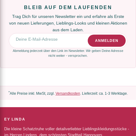
BLEIB AUF DEM LAUFENDEN
Trag Dich für unseren Newsletter ein und erfahre als Erste
von neuen Lieferungen, Lieblings-Looks und kleinen Aktionen
aus dem Laden.
E-Mail-Adresse
ANMELDEN
Abmeldung jederzeit über den Link im Newsletter. Wir geben Deine Adresse
nicht weiter - versprochen.
*
Alle Preise inkl. MwSt, zzgl.
Versandkosten
. Lieferzeit: ca. 1-3 Werktage.
EY LINDA
Die kleine Schatztruhe voller detailverliebter Lieblingskleidungsstücke -
im Herzen Lindens, dem schönsten Stadtteil Hannovers.