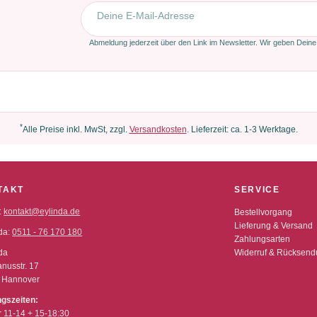
E-Mail-Adresse
Abmeldung jederzeit über den Link im Newsletter. Wir geben Deine
*
Alle Preise inkl. MwSt, zzgl.
Versandkosten
. Lieferzeit: ca. 1-3 Werktage.
TAKT
SERVICE
:
kontakt@eylinda.de
Bestellvorgang
Lieferung & Versand
da:
0511 - 76 170 180
Zahlungsarten
da
Widerruf & Rücksen
nusstr. 17
 Hannover
ngszeiten:
r 11-14 + 15-18:30