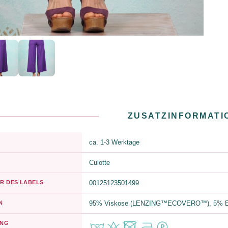
ZUSATZINFORMATI
ca. 1-3 Werktage
Culotte
R DES LABELS
00125123501499
N
95% Viskose (LENZING™ECOVERO™), 5% E
UNG