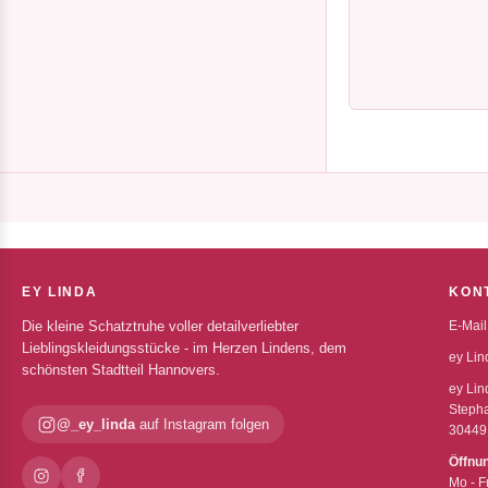
EY LINDA
KON
Die kleine Schatztruhe voller detailverliebter
E-Mail
Lieblingskleidungsstücke - im Herzen Lindens, dem
ey Lin
schönsten Stadtteil Hannovers.
ey Lin
Stepha
@_ey_linda
auf Instagram folgen
30449
Öffnu
Mo - F