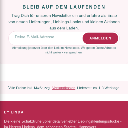
BLEIB AUF DEM LAUFENDEN
Trag Dich für unseren Newsletter ein und erfahre als Erste
von neuen Lieferungen, Lieblings-Looks und kleinen Aktionen
aus dem Laden.
E-Mail-Adresse
ANMELDEN
Abmeldung jederzeit über den Link im Newsletter. Wir geben Deine Adresse
nicht weiter - versprochen.
*
Alle Preise inkl. MwSt, zzgl.
Versandkosten
. Lieferzeit: ca. 1-3 Werktage.
EY LINDA
Die kleine Schatztruhe voller detailverliebter Lieblingskleidungsstücke -
im Herzen Lindens, dem schönsten Stadtteil Hannovers.