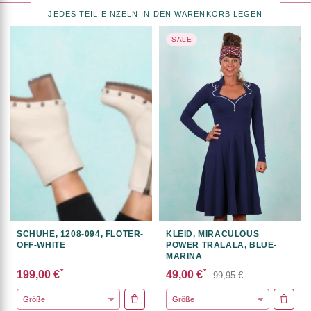
JEDES TEIL EINZELN IN DEN WARENKORB LEGEN
SALE
SCHUHE, 1208-094, FLOTER-
KLEID, MIRACULOUS
OFF-WHITE
POWER TRALALA, BLUE-
MARINA
*
*
199,00 €
49,00 €
99,95 €
IN DEN WARENKORB
IN DE