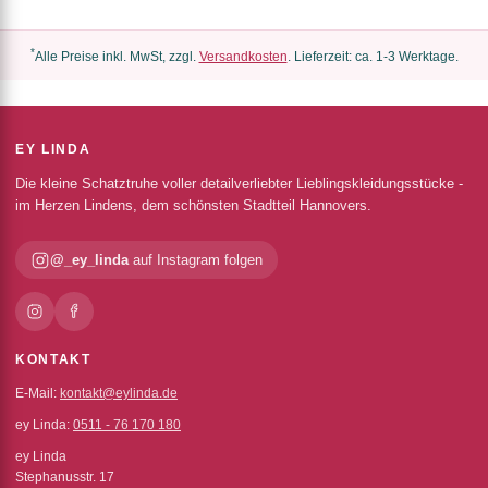
*
Alle Preise inkl. MwSt, zzgl.
Versandkosten
. Lieferzeit: ca. 1-3 Werktage.
EY LINDA
Die kleine Schatztruhe voller detailverliebter Lieblingskleidungsstücke -
im Herzen Lindens, dem schönsten Stadtteil Hannovers.
@_ey_linda
auf Instagram folgen
KONTAKT
E-Mail:
kontakt@eylinda.de
ey Linda:
0511 - 76 170 180
ey Linda
Stephanusstr. 17