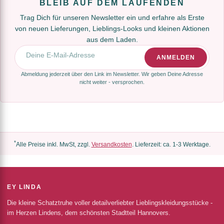
BLEIB AUF DEM LAUFENDEN
Trag Dich für unseren Newsletter ein und erfahre als Erste
von neuen Lieferungen, Lieblings-Looks und kleinen Aktionen
aus dem Laden.
E-Mail-Adresse
ANMELDEN
Abmeldung jederzeit über den Link im Newsletter. Wir geben Deine Adresse
nicht weiter - versprochen.
*
Alle Preise inkl. MwSt, zzgl.
Versandkosten
. Lieferzeit: ca. 1-3 Werktage.
EY LINDA
Die kleine Schatztruhe voller detailverliebter Lieblingskleidungsstücke -
im Herzen Lindens, dem schönsten Stadtteil Hannovers.