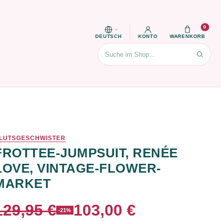
0
DEUTSCH
KONTO
WARENKORB
Suchen
LUTSGESCHWISTER
FROTTEE-JUMPSUIT, RENÉE
LOVE, VINTAGE-FLOWER-
MARKET
129,95 €
103,00 €
-21%