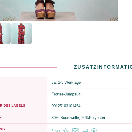
ZUSATZINFORMATI
ca. 1-3 Werktage
Frottee-Jumpsuit
R DES LABELS
00125103101454
N
80% Baumwolle, 20%Polyester
UNG