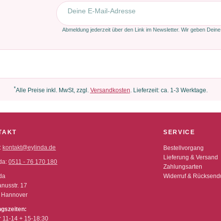
E-Mail-Adresse
Abmeldung jederzeit über den Link im Newsletter. Wir geben Deine
*
Alle Preise inkl. MwSt, zzgl.
Versandkosten
. Lieferzeit: ca. 1-3 Werktage.
TAKT
SERVICE
:
kontakt@eylinda.de
Bestellvorgang
Lieferung & Versand
da:
0511 - 76 170 180
Zahlungsarten
da
Widerruf & Rücksen
nusstr. 17
 Hannover
ngszeiten:
r 11-14 + 15-18:30