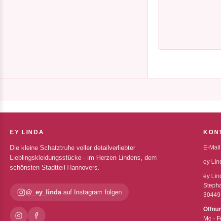
EY LINDA
KON
Die kleine Schatztruhe voller detailverliebter
E-Mail
Lieblingskleidungsstücke - im Herzen Lindens, dem
ey Lin
schönsten Stadtteil Hannovers.
ey Lin
Stepha
@_ey_linda
auf Instagram folgen
30449
Öffnu
Mo - F