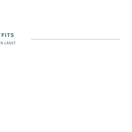
TFITS
EN LÄSST