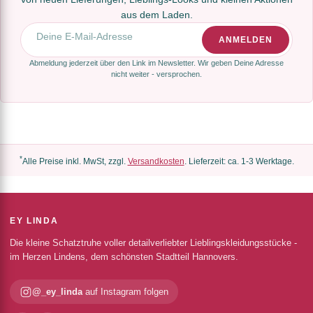
aus dem Laden.
E-Mail-Adresse
ANMELDEN
Abmeldung jederzeit über den Link im Newsletter. Wir geben Deine Adresse
nicht weiter - versprochen.
*
Alle Preise inkl. MwSt, zzgl.
Versandkosten
. Lieferzeit: ca. 1-3 Werktage.
EY LINDA
Die kleine Schatztruhe voller detailverliebter Lieblingskleidungsstücke -
im Herzen Lindens, dem schönsten Stadtteil Hannovers.
@_ey_linda
auf Instagram folgen