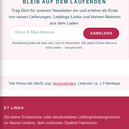
BLEIB AUF DEM LAUFENDEN
Trag Dich für unseren Newsletter ein und erfahre als Erste
von neuen Lieferungen, Lieblings-Looks und kleinen Aktionen
aus dem Laden.
E-Mail-Adresse
ANMELDEN
Abmeldung jederzeit über den Link im Newsletter. Wir geben Deine Adresse
nicht weiter - versprochen.
*
Alle Preise inkl. MwSt, zzgl.
Versandkosten
. Lieferzeit: ca. 1-3 Werktage.
EY LINDA
Die kleine Schatztruhe voller detailverliebter Lieblingskleidungsstücke -
im Herzen Lindens, dem schönsten Stadtteil Hannovers.