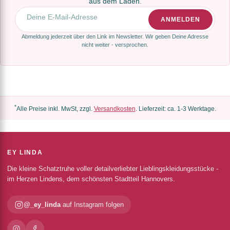
aus dem Laden.
E-Mail-Adresse
ANMELDEN
Abmeldung jederzeit über den Link im Newsletter. Wir geben Deine Adresse
nicht weiter - versprochen.
*
Alle Preise inkl. MwSt, zzgl.
Versandkosten
. Lieferzeit: ca. 1-3 Werktage.
EY LINDA
Die kleine Schatztruhe voller detailverliebter Lieblingskleidungsstücke -
im Herzen Lindens, dem schönsten Stadtteil Hannovers.
@_ey_linda
auf Instagram folgen