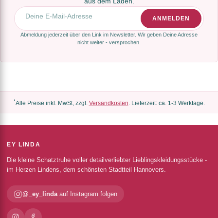
aus dem Laden.
E-Mail-Adresse
ANMELDEN
Abmeldung jederzeit über den Link im Newsletter. Wir geben Deine Adresse
nicht weiter - versprochen.
*
Alle Preise inkl. MwSt, zzgl.
Versandkosten
. Lieferzeit: ca. 1-3 Werktage.
EY LINDA
Die kleine Schatztruhe voller detailverliebter Lieblingskleidungsstücke -
im Herzen Lindens, dem schönsten Stadtteil Hannovers.
@_ey_linda
auf Instagram folgen