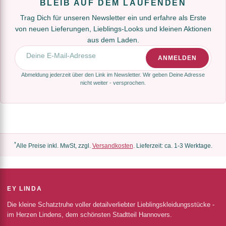
BLEIB AUF DEM LAUFENDEN
Trag Dich für unseren Newsletter ein und erfahre als Erste
von neuen Lieferungen, Lieblings-Looks und kleinen Aktionen
aus dem Laden.
E-Mail-Adresse
ANMELDEN
Abmeldung jederzeit über den Link im Newsletter. Wir geben Deine Adresse
nicht weiter - versprochen.
*
Alle Preise inkl. MwSt, zzgl.
Versandkosten
. Lieferzeit: ca. 1-3 Werktage.
EY LINDA
Die kleine Schatztruhe voller detailverliebter Lieblingskleidungsstücke -
im Herzen Lindens, dem schönsten Stadtteil Hannovers.