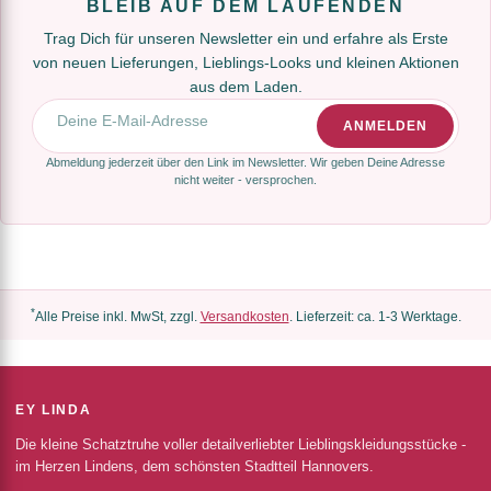
BLEIB AUF DEM LAUFENDEN
Trag Dich für unseren Newsletter ein und erfahre als Erste
von neuen Lieferungen, Lieblings-Looks und kleinen Aktionen
aus dem Laden.
E-Mail-Adresse
ANMELDEN
Abmeldung jederzeit über den Link im Newsletter. Wir geben Deine Adresse
nicht weiter - versprochen.
*
Alle Preise inkl. MwSt, zzgl.
Versandkosten
. Lieferzeit: ca. 1-3 Werktage.
EY LINDA
Die kleine Schatztruhe voller detailverliebter Lieblingskleidungsstücke -
im Herzen Lindens, dem schönsten Stadtteil Hannovers.