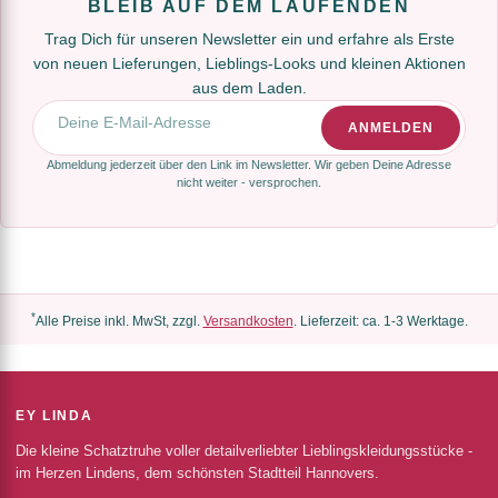
BLEIB AUF DEM LAUFENDEN
Trag Dich für unseren Newsletter ein und erfahre als Erste
von neuen Lieferungen, Lieblings-Looks und kleinen Aktionen
aus dem Laden.
E-Mail-Adresse
ANMELDEN
Abmeldung jederzeit über den Link im Newsletter. Wir geben Deine Adresse
nicht weiter - versprochen.
*
Alle Preise inkl. MwSt, zzgl.
Versandkosten
. Lieferzeit: ca. 1-3 Werktage.
EY LINDA
Die kleine Schatztruhe voller detailverliebter Lieblingskleidungsstücke -
im Herzen Lindens, dem schönsten Stadtteil Hannovers.