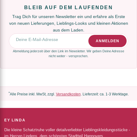
BLEIB AUF DEM LAUFENDEN
Trag Dich für unseren Newsletter ein und erfahre als Erste
von neuen Lieferungen, Lieblings-Looks und kleinen Aktionen
aus dem Laden.
E-Mail-Adresse
ANMELDEN
Abmeldung jederzeit über den Link im Newsletter. Wir geben Deine Adresse
nicht weiter - versprochen.
*
Alle Preise inkl. MwSt, zzgl.
Versandkosten
. Lieferzeit: ca. 1-3 Werktage.
EY LINDA
Die kleine Schatztruhe voller detailverliebter Lieblingskleidungsstücke -
im Herzen Lindens, dem schönsten Stadtteil Hannovers.