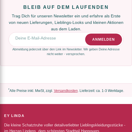
BLEIB AUF DEM LAUFENDEN
Trag Dich für unseren Newsletter ein und erfahre als Erste
von neuen Lieferungen, Lieblings-Looks und kleinen Aktionen
aus dem Laden.
E-Mail-Adresse
ANMELDEN
Abmeldung jederzeit über den Link im Newsletter. Wir geben Deine Adresse
nicht weiter - versprochen.
*
Alle Preise inkl. MwSt, zzgl.
Versandkosten
. Lieferzeit: ca. 1-3 Werktage.
EY LINDA
Die kleine Schatztruhe voller detailverliebter Lieblingskleidungsstücke -
im Herzen Lindens, dem schönsten Stadtteil Hannovers.