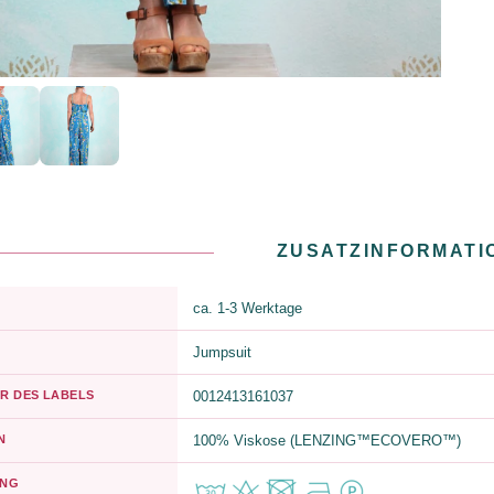
ZUSATZINFORMATI
ca. 1-3 Werktage
Jumpsuit
R DES LABELS
0012413161037
N
100% Viskose (LENZING™ECOVERO™)
UNG