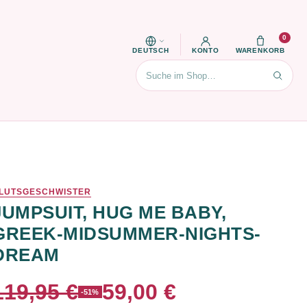
0
DEUTSCH
KONTO
WARENKORB
Suchen
LUTSGESCHWISTER
JUMPSUIT, HUG ME BABY,
GREEK-MIDSUMMER-NIGHTS-
DREAM
119,95 €
59,00 €
-51%