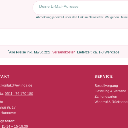
E-Mail-Adresse
Abmeldung jederzeit über den Link im Newsletter. Wir geben Deine
*
Alle Preise inkl. MwSt, zzgl.
Versandkosten
. Lieferzeit: ca. 1-3 Werktage.
TAKT
SERVICE
:
kontakt@eylinda.de
Bestellvorgang
Lieferung & Versand
da:
0511 - 76 170 180
Zahlungsarten
da
Widerruf & Rücksen
nusstr. 17
 Hannover
ngszeiten:
r 11-14 + 15-18:30