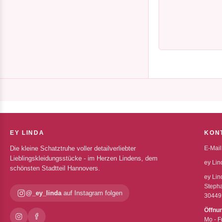
EY LINDA
KON
Die kleine Schatztruhe voller detailverliebter
E-Mail
Lieblingskleidungsstücke - im Herzen Lindens, dem
ey Lin
schönsten Stadtteil Hannovers.
ey Lin
Stepha
@_ey_linda
auf Instagram folgen
30449
Öffnu
Mo - F