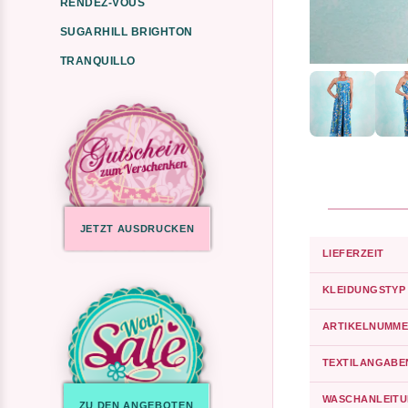
RENDEZ-VOUS
SUGARHILL BRIGHTON
TRANQUILLO
JETZT AUSDRUCKEN
LIEFERZEIT
KLEIDUNGSTYP
ARTIKELNUMME
TEXTILANGABE
WASCHANLEIT
ZU DEN ANGEBOTEN