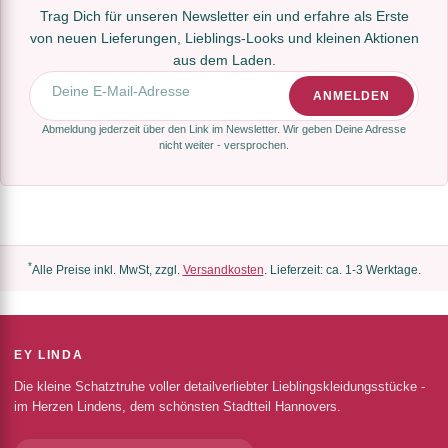
Trag Dich für unseren Newsletter ein und erfahre als Erste
von neuen Lieferungen, Lieblings-Looks und kleinen Aktionen
aus dem Laden.
E-Mail-Adresse
ANMELDEN
Abmeldung jederzeit über den Link im Newsletter. Wir geben Deine Adresse
nicht weiter - versprochen.
*
Alle Preise inkl. MwSt, zzgl.
Versandkosten
. Lieferzeit: ca. 1-3 Werktage.
EY LINDA
Die kleine Schatztruhe voller detailverliebter Lieblingskleidungsstücke -
im Herzen Lindens, dem schönsten Stadtteil Hannovers.