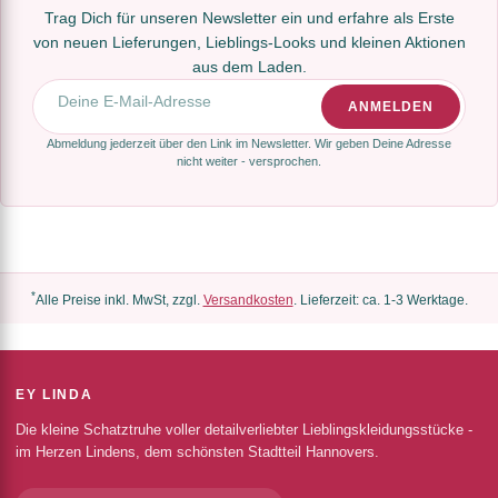
Trag Dich für unseren Newsletter ein und erfahre als Erste
von neuen Lieferungen, Lieblings-Looks und kleinen Aktionen
aus dem Laden.
E-Mail-Adresse
ANMELDEN
Abmeldung jederzeit über den Link im Newsletter. Wir geben Deine Adresse
nicht weiter - versprochen.
*
Alle Preise inkl. MwSt, zzgl.
Versandkosten
. Lieferzeit: ca. 1-3 Werktage.
EY LINDA
Die kleine Schatztruhe voller detailverliebter Lieblingskleidungsstücke -
im Herzen Lindens, dem schönsten Stadtteil Hannovers.