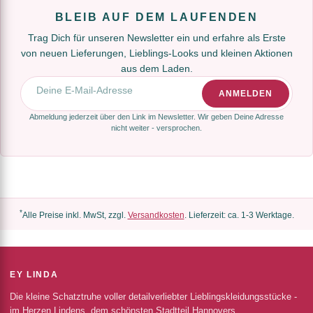
BLEIB AUF DEM LAUFENDEN
Trag Dich für unseren Newsletter ein und erfahre als Erste
von neuen Lieferungen, Lieblings-Looks und kleinen Aktionen
aus dem Laden.
E-Mail-Adresse
ANMELDEN
Abmeldung jederzeit über den Link im Newsletter. Wir geben Deine Adresse
nicht weiter - versprochen.
*
Alle Preise inkl. MwSt, zzgl.
Versandkosten
. Lieferzeit: ca. 1-3 Werktage.
EY LINDA
Die kleine Schatztruhe voller detailverliebter Lieblingskleidungsstücke -
im Herzen Lindens, dem schönsten Stadtteil Hannovers.