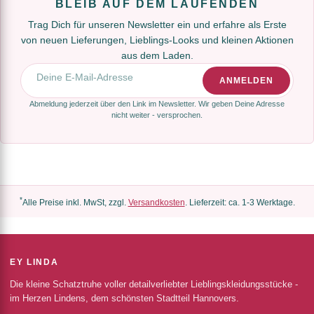
BLEIB AUF DEM LAUFENDEN
Trag Dich für unseren Newsletter ein und erfahre als Erste
von neuen Lieferungen, Lieblings-Looks und kleinen Aktionen
aus dem Laden.
E-Mail-Adresse
ANMELDEN
Abmeldung jederzeit über den Link im Newsletter. Wir geben Deine Adresse
nicht weiter - versprochen.
*
Alle Preise inkl. MwSt, zzgl.
Versandkosten
. Lieferzeit: ca. 1-3 Werktage.
EY LINDA
Die kleine Schatztruhe voller detailverliebter Lieblingskleidungsstücke -
im Herzen Lindens, dem schönsten Stadtteil Hannovers.