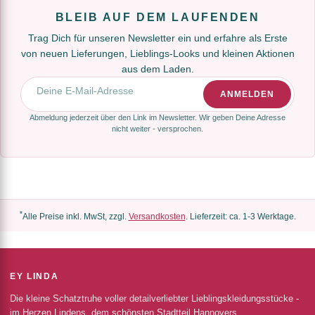
BLEIB AUF DEM LAUFENDEN
Trag Dich für unseren Newsletter ein und erfahre als Erste
von neuen Lieferungen, Lieblings-Looks und kleinen Aktionen
aus dem Laden.
E-Mail-Adresse
ANMELDEN
Abmeldung jederzeit über den Link im Newsletter. Wir geben Deine Adresse
nicht weiter - versprochen.
*
Alle Preise inkl. MwSt, zzgl.
Versandkosten
. Lieferzeit: ca. 1-3 Werktage.
EY LINDA
Die kleine Schatztruhe voller detailverliebter Lieblingskleidungsstücke -
im Herzen Lindens, dem schönsten Stadtteil Hannovers.