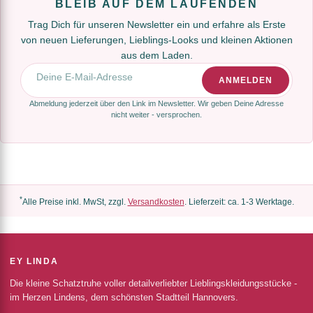
BLEIB AUF DEM LAUFENDEN
Trag Dich für unseren Newsletter ein und erfahre als Erste
von neuen Lieferungen, Lieblings-Looks und kleinen Aktionen
aus dem Laden.
E-Mail-Adresse
ANMELDEN
Abmeldung jederzeit über den Link im Newsletter. Wir geben Deine Adresse
nicht weiter - versprochen.
*
Alle Preise inkl. MwSt, zzgl.
Versandkosten
. Lieferzeit: ca. 1-3 Werktage.
EY LINDA
Die kleine Schatztruhe voller detailverliebter Lieblingskleidungsstücke -
im Herzen Lindens, dem schönsten Stadtteil Hannovers.