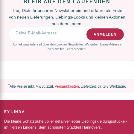
BLEIB AUF DEM LAUFENDEN
Trag Dich für unseren Newsletter ein und erfahre als Erste
von neuen Lieferungen, Lieblings-Looks und kleinen Aktionen
aus dem Laden.
E-Mail-Adresse
ANMELDEN
Abmeldung jederzeit über den Link im Newsletter. Wir geben Deine Adresse
nicht weiter - versprochen.
*
Alle Preise inkl. MwSt, zzgl.
Versandkosten
. Lieferzeit: ca. 1-3 Werktage.
EY LINDA
Die kleine Schatztruhe voller detailverliebter Lieblingskleidungsstücke -
im Herzen Lindens, dem schönsten Stadtteil Hannovers.