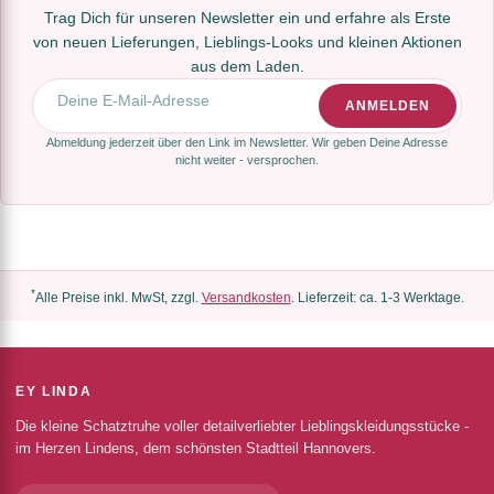
Trag Dich für unseren Newsletter ein und erfahre als Erste
von neuen Lieferungen, Lieblings-Looks und kleinen Aktionen
aus dem Laden.
E-Mail-Adresse
ANMELDEN
Abmeldung jederzeit über den Link im Newsletter. Wir geben Deine Adresse
nicht weiter - versprochen.
*
Alle Preise inkl. MwSt, zzgl.
Versandkosten
. Lieferzeit: ca. 1-3 Werktage.
EY LINDA
Die kleine Schatztruhe voller detailverliebter Lieblingskleidungsstücke -
im Herzen Lindens, dem schönsten Stadtteil Hannovers.