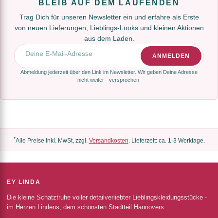
BLEIB AUF DEM LAUFENDEN
Trag Dich für unseren Newsletter ein und erfahre als Erste
von neuen Lieferungen, Lieblings-Looks und kleinen Aktionen
aus dem Laden.
E-Mail-Adresse
ANMELDEN
Abmeldung jederzeit über den Link im Newsletter. Wir geben Deine Adresse
nicht weiter - versprochen.
*
Alle Preise inkl. MwSt, zzgl.
Versandkosten
. Lieferzeit: ca. 1-3 Werktage.
EY LINDA
Die kleine Schatztruhe voller detailverliebter Lieblingskleidungsstücke -
im Herzen Lindens, dem schönsten Stadtteil Hannovers.