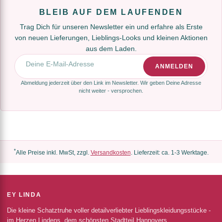
BLEIB AUF DEM LAUFENDEN
Trag Dich für unseren Newsletter ein und erfahre als Erste
von neuen Lieferungen, Lieblings-Looks und kleinen Aktionen
aus dem Laden.
E-Mail-Adresse
ANMELDEN
Abmeldung jederzeit über den Link im Newsletter. Wir geben Deine Adresse
nicht weiter - versprochen.
*
Alle Preise inkl. MwSt, zzgl.
Versandkosten
. Lieferzeit: ca. 1-3 Werktage.
EY LINDA
Die kleine Schatztruhe voller detailverliebter Lieblingskleidungsstücke -
im Herzen Lindens, dem schönsten Stadtteil Hannovers.