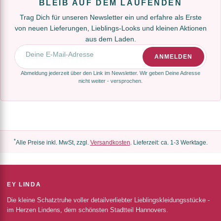
BLEIB AUF DEM LAUFENDEN
Trag Dich für unseren Newsletter ein und erfahre als Erste
von neuen Lieferungen, Lieblings-Looks und kleinen Aktionen
aus dem Laden.
E-Mail-Adresse
ANMELDEN
Abmeldung jederzeit über den Link im Newsletter. Wir geben Deine Adresse
nicht weiter - versprochen.
*
Alle Preise inkl. MwSt, zzgl.
Versandkosten
. Lieferzeit: ca. 1-3 Werktage.
EY LINDA
Die kleine Schatztruhe voller detailverliebter Lieblingskleidungsstücke -
im Herzen Lindens, dem schönsten Stadtteil Hannovers.