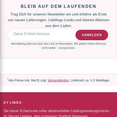
BLEIB AUF DEM LAUFENDEN
Trag Dich für unseren Newsletter ein und erfahre als Erste
von neuen Lieferungen, Lieblings-Looks und kleinen Aktionen
aus dem Laden.
E-Mail-Adresse
ANMELDEN
Abmeldung jederzeit über den Link im Newsletter. Wir geben Deine Adresse
nicht weiter - versprochen.
*
Alle Preise inkl. MwSt, zzgl.
Versandkosten
. Lieferzeit: ca. 1-3 Werktage.
EY LINDA
Die kleine Schatztruhe voller detailverliebter Lieblingskleidungsstücke -
im Herzen Lindens, dem schönsten Stadtteil Hannovers.