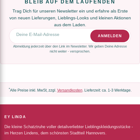
BLEIB AUF DEM LAUFENDEN
Trag Dich für unseren Newsletter ein und erfahre als Erste
von neuen Lieferungen, Lieblings-Looks und kleinen Aktionen
aus dem Laden.
E-Mail-Adresse
ANMELDEN
Abmeldung jederzeit über den Link im Newsletter. Wir geben Deine Adresse
nicht weiter - versprochen.
*
Alle Preise inkl. MwSt, zzgl.
Versandkosten
. Lieferzeit: ca. 1-3 Werktage.
EY LINDA
Die kleine Schatztruhe voller detailverliebter Lieblingskleidungsstücke -
im Herzen Lindens, dem schönsten Stadtteil Hannovers.