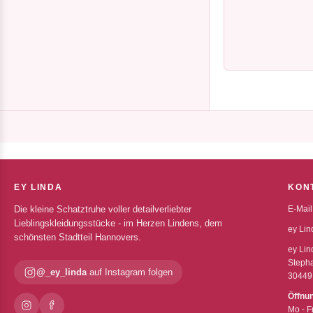
EY LINDA
KON
Die kleine Schatztruhe voller detailverliebter
E-Mail
Lieblingskleidungsstücke - im Herzen Lindens, dem
ey Lin
schönsten Stadtteil Hannovers.
ey Lin
Stepha
@_ey_linda
auf Instagram folgen
30449
Öffnu
Mo - F