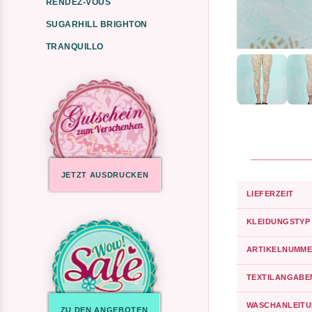
RENDEZ-VOUS
SUGARHILL BRIGHTON
TRANQUILLO
JETZT AUSDRUCKEN
LIEFERZEIT
KLEIDUNGSTYP
ARTIKELNUMME
TEXTILANGABE
WASCHANLEIT
ZU DEN ANGEBOTEN