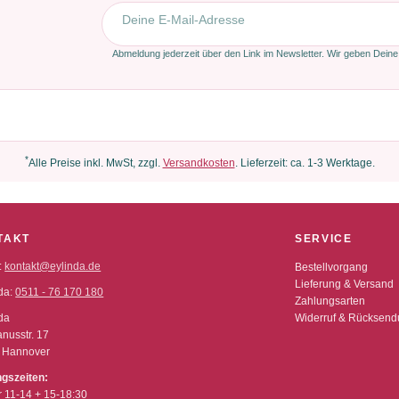
E-Mail-Adresse
Abmeldung jederzeit über den Link im Newsletter. Wir geben Deine
*
Alle Preise inkl. MwSt, zzgl.
Versandkosten
. Lieferzeit: ca. 1-3 Werktage.
TAKT
SERVICE
:
kontakt@eylinda.de
Bestellvorgang
Lieferung & Versand
da:
0511 - 76 170 180
Zahlungsarten
da
Widerruf & Rücksen
nusstr. 17
 Hannover
ngszeiten:
r 11-14 + 15-18:30