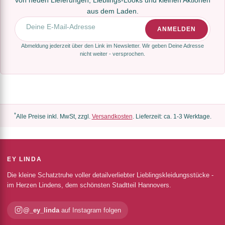
aus dem Laden.
E-Mail-Adresse
ANMELDEN
Abmeldung jederzeit über den Link im Newsletter. Wir geben Deine Adresse
nicht weiter - versprochen.
*
Alle Preise inkl. MwSt, zzgl.
Versandkosten
. Lieferzeit: ca. 1-3 Werktage.
EY LINDA
Die kleine Schatztruhe voller detailverliebter Lieblingskleidungsstücke -
im Herzen Lindens, dem schönsten Stadtteil Hannovers.
@_ey_linda
auf Instagram folgen