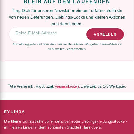
BLEIB AUF DEM LAUFENDEN
Trag Dich für unseren Newsletter ein und erfahre als Erste
von neuen Lieferungen, Lieblings-Looks und kleinen Aktionen
aus dem Laden.
E-Mail-Adresse
ANMELDEN
Abmeldung jederzeit über den Link im Newsletter. Wir geben Deine Adresse
nicht weiter - versprochen.
*
Alle Preise inkl. MwSt, zzgl.
Versandkosten
. Lieferzeit: ca. 1-3 Werktage.
EY LINDA
Die kleine Schatztruhe voller detailverliebter Lieblingskleidungsstücke -
im Herzen Lindens, dem schönsten Stadtteil Hannovers.