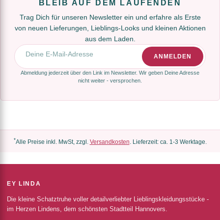
BLEIB AUF DEM LAUFENDEN
Trag Dich für unseren Newsletter ein und erfahre als Erste
von neuen Lieferungen, Lieblings-Looks und kleinen Aktionen
aus dem Laden.
E-Mail-Adresse
ANMELDEN
Abmeldung jederzeit über den Link im Newsletter. Wir geben Deine Adresse
nicht weiter - versprochen.
*
Alle Preise inkl. MwSt, zzgl.
Versandkosten
. Lieferzeit: ca. 1-3 Werktage.
EY LINDA
Die kleine Schatztruhe voller detailverliebter Lieblingskleidungsstücke -
im Herzen Lindens, dem schönsten Stadtteil Hannovers.