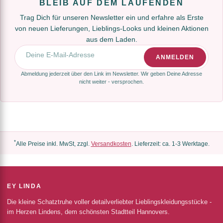
BLEIB AUF DEM LAUFENDEN
Trag Dich für unseren Newsletter ein und erfahre als Erste
von neuen Lieferungen, Lieblings-Looks und kleinen Aktionen
aus dem Laden.
E-Mail-Adresse
ANMELDEN
Abmeldung jederzeit über den Link im Newsletter. Wir geben Deine Adresse
nicht weiter - versprochen.
*
Alle Preise inkl. MwSt, zzgl.
Versandkosten
. Lieferzeit: ca. 1-3 Werktage.
EY LINDA
Die kleine Schatztruhe voller detailverliebter Lieblingskleidungsstücke -
im Herzen Lindens, dem schönsten Stadtteil Hannovers.