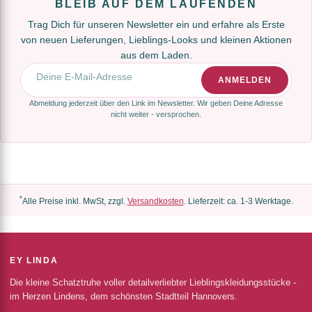
BLEIB AUF DEM LAUFENDEN
Trag Dich für unseren Newsletter ein und erfahre als Erste
von neuen Lieferungen, Lieblings-Looks und kleinen Aktionen
aus dem Laden.
E-Mail-Adresse
ANMELDEN
Abmeldung jederzeit über den Link im Newsletter. Wir geben Deine Adresse
nicht weiter - versprochen.
*
Alle Preise inkl. MwSt, zzgl.
Versandkosten
. Lieferzeit: ca. 1-3 Werktage.
EY LINDA
Die kleine Schatztruhe voller detailverliebter Lieblingskleidungsstücke -
im Herzen Lindens, dem schönsten Stadtteil Hannovers.