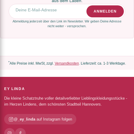
aus dem Laden.
E-Mail-Adresse
ANMELDEN
Abmeldung jederzeit über den Link im Newsletter. Wir geben Deine Adresse
nicht weiter - versprochen.
*
Alle Preise inkl. MwSt, zzgl.
Versandkosten
. Lieferzeit: ca. 1-3 Werktage.
EY LINDA
Die kleine Schatztruhe voller detailverliebter Lieblingskleidungsstücke -
im Herzen Lindens, dem schönsten Stadtteil Hannovers.
@_ey_linda
auf Instagram folgen