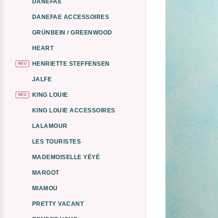
DANEFAE
DANEFAE ACCESSOIRES
GRÜNBEIN / GREENWOOD
HEART
HENRIETTE STEFFENSEN
NEU
JALFE
KING LOUIE
NEU
KING LOUIE ACCESSOIRES
LALAMOUR
LES TOURISTES
MADEMOISELLE YÉYÉ
MARGOT
MIAMOU
PRETTY VACANT