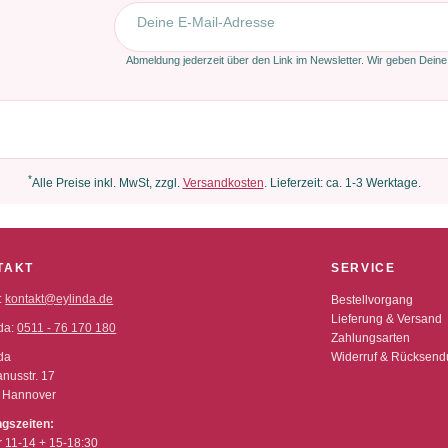
E-Mail-Adresse
Abmeldung jederzeit über den Link im Newsletter. Wir geben Deine
*
Alle Preise inkl. MwSt, zzgl.
Versandkosten
. Lieferzeit: ca. 1-3 Werktage.
TAKT
SERVICE
:
kontakt@eylinda.de
Bestellvorgang
Lieferung & Versand
da:
0511 - 76 170 180
Zahlungsarten
da
Widerruf & Rücksen
nusstr. 17
 Hannover
ngszeiten:
r 11-14 + 15-18:30