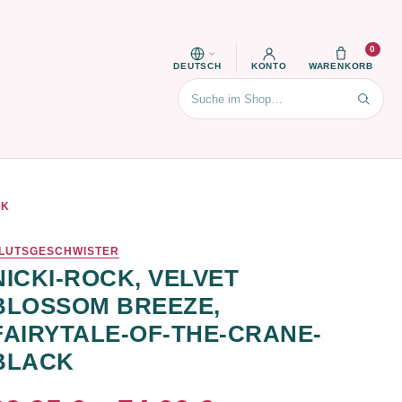
0
DEUTSCH
KONTO
WARENKORB
Suchen
CK
LUTSGESCHWISTER
NICKI-ROCK, VELVET
BLOSSOM BREEZE,
FAIRYTALE-OF-THE-CRANE-
BLACK