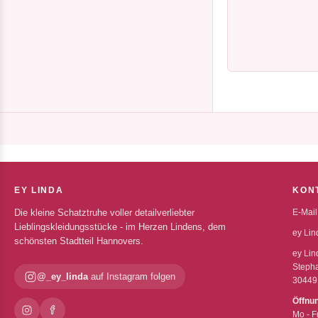
EY LINDA
KON
Die kleine Schatztruhe voller detailverliebter
E-Mail
Lieblingskleidungsstücke - im Herzen Lindens, dem
ey Lin
schönsten Stadtteil Hannovers.
ey Lin
Stepha
@_ey_linda
auf Instagram folgen
30449
Öffnu
Mo - F