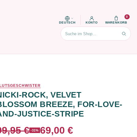
0
DEUTSCH
KONTO
WARENKORB
Suchen
LUTSGESCHWISTER
NICKI-ROCK, VELVET
BLOSSOM BREEZE, FOR-LOVE-
AND-JUSTICE-STRIPE
99,95 €
69,00 €
-31%