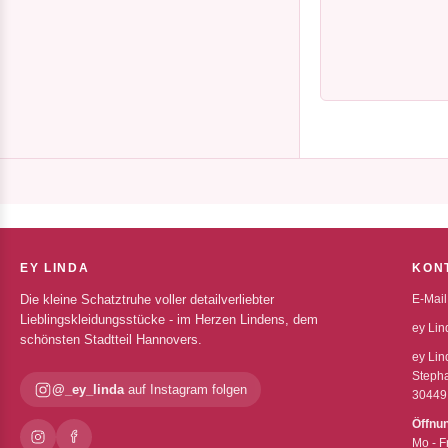
EY LINDA
KON
Die kleine Schatztruhe voller detailverliebter
E-Mail
Lieblingskleidungsstücke - im Herzen Lindens, dem
ey Lin
schönsten Stadtteil Hannovers.
ey Lin
Stepha
@_ey_linda
auf Instagram folgen
30449
Öffnu
Mo - F