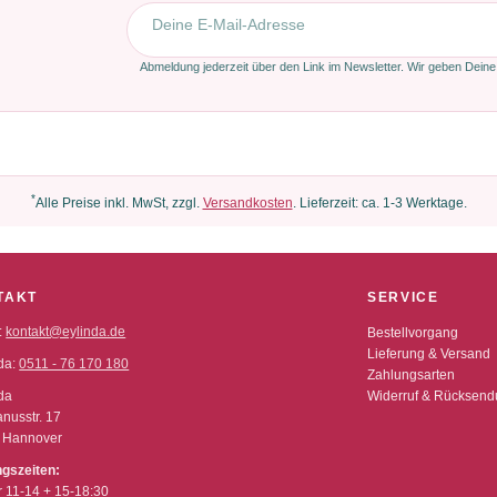
E-Mail-Adresse
Abmeldung jederzeit über den Link im Newsletter. Wir geben Deine
*
Alle Preise inkl. MwSt, zzgl.
Versandkosten
. Lieferzeit: ca. 1-3 Werktage.
TAKT
SERVICE
:
kontakt@eylinda.de
Bestellvorgang
Lieferung & Versand
da:
0511 - 76 170 180
Zahlungsarten
da
Widerruf & Rücksen
nusstr. 17
 Hannover
ngszeiten:
r 11-14 + 15-18:30