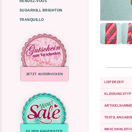
RENDEZ-VOUS
SUGARHILL BRIGHTON
TRANQUILLO
JETZT AUSDRUCKEN
LIEFERZEIT
KLEIDUNGSTYP
ARTIKELNUMME
TEXTILANGABE
WASCHANLEIT
ZU DEN ANGEBOTEN