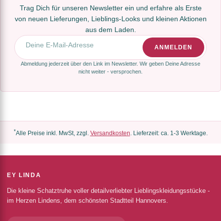
Trag Dich für unseren Newsletter ein und erfahre als Erste
von neuen Lieferungen, Lieblings-Looks und kleinen Aktionen
aus dem Laden.
E-Mail-Adresse
ANMELDEN
Abmeldung jederzeit über den Link im Newsletter. Wir geben Deine Adresse
nicht weiter - versprochen.
*
Alle Preise inkl. MwSt, zzgl.
Versandkosten
. Lieferzeit: ca. 1-3 Werktage.
EY LINDA
Die kleine Schatztruhe voller detailverliebter Lieblingskleidungsstücke -
im Herzen Lindens, dem schönsten Stadtteil Hannovers.