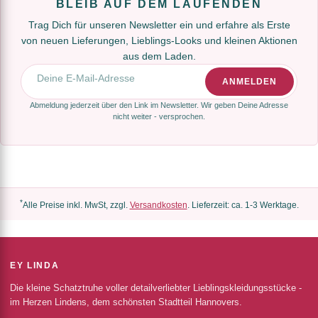
BLEIB AUF DEM LAUFENDEN
Trag Dich für unseren Newsletter ein und erfahre als Erste
von neuen Lieferungen, Lieblings-Looks und kleinen Aktionen
aus dem Laden.
E-Mail-Adresse
ANMELDEN
Abmeldung jederzeit über den Link im Newsletter. Wir geben Deine Adresse
nicht weiter - versprochen.
*
Alle Preise inkl. MwSt, zzgl.
Versandkosten
. Lieferzeit: ca. 1-3 Werktage.
EY LINDA
Die kleine Schatztruhe voller detailverliebter Lieblingskleidungsstücke -
im Herzen Lindens, dem schönsten Stadtteil Hannovers.