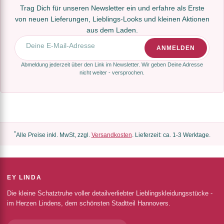
Trag Dich für unseren Newsletter ein und erfahre als Erste
von neuen Lieferungen, Lieblings-Looks und kleinen Aktionen
aus dem Laden.
E-Mail-Adresse
ANMELDEN
Abmeldung jederzeit über den Link im Newsletter. Wir geben Deine Adresse
nicht weiter - versprochen.
*
Alle Preise inkl. MwSt, zzgl.
Versandkosten
. Lieferzeit: ca. 1-3 Werktage.
EY LINDA
Die kleine Schatztruhe voller detailverliebter Lieblingskleidungsstücke -
im Herzen Lindens, dem schönsten Stadtteil Hannovers.