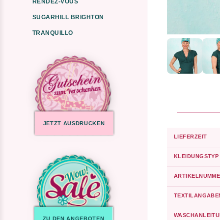
RENDEZ-VOUS
SUGARHILL BRIGHTON
TRANQUILLO
JETZT AUSDRUCKEN
LIEFERZEIT
KLEIDUNGSTYP
ARTIKELNUMME
TEXTILANGABE
WASCHANLEIT
ZU DEN ANGEBOTEN