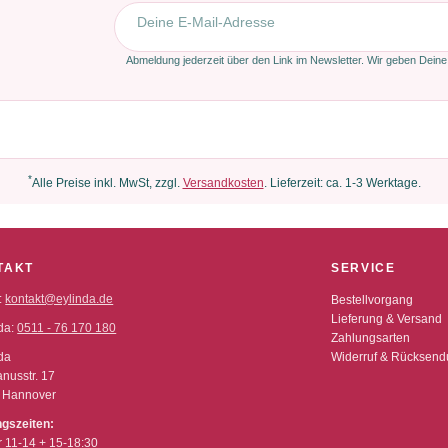
E-Mail-Adresse
Abmeldung jederzeit über den Link im Newsletter. Wir geben Deine
*
Alle Preise inkl. MwSt, zzgl.
Versandkosten
. Lieferzeit: ca. 1-3 Werktage.
TAKT
SERVICE
:
kontakt@eylinda.de
Bestellvorgang
Lieferung & Versand
da:
0511 - 76 170 180
Zahlungsarten
da
Widerruf & Rücksen
nusstr. 17
 Hannover
ngszeiten:
r 11-14 + 15-18:30