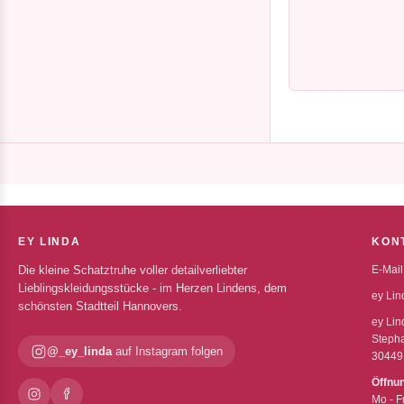
EY LINDA
KON
Die kleine Schatztruhe voller detailverliebter
E-Mail
Lieblingskleidungsstücke - im Herzen Lindens, dem
ey Lin
schönsten Stadtteil Hannovers.
ey Lin
Stepha
@_ey_linda
auf Instagram folgen
30449
Öffnu
Mo - F