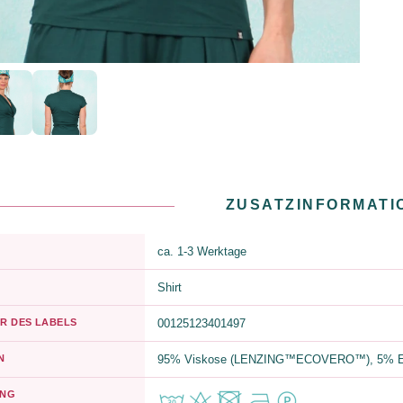
ZUSATZINFORMATI
ca. 1-3 Werktage
Shirt
R DES LABELS
00125123401497
N
95% Viskose (LENZING™ECOVERO™), 5% E
UNG