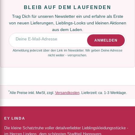
BLEIB AUF DEM LAUFENDEN
Trag Dich für unseren Newsletter ein und erfahre als Erste
von neuen Lieferungen, Lieblings-Looks und kleinen Aktionen
aus dem Laden.
E-Mail-Adresse
ANMELDEN
Abmeldung jederzeit über den Link im Newsletter. Wir geben Deine Adresse
nicht weiter - versprochen.
*
Alle Preise inkl. MwSt, zzgl.
Versandkosten
. Lieferzeit: ca. 1-3 Werktage.
EY LINDA
Die kleine Schatztruhe voller detailverliebter Lieblingskleidungsstücke -
im Herzen Lindens, dem schönsten Stadtteil Hannovers.