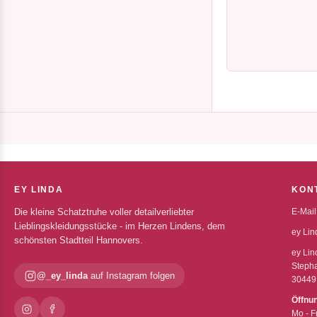
EY LINDA
KON
Die kleine Schatztruhe voller detailverliebter
E-Mail
Lieblingskleidungsstücke - im Herzen Lindens, dem
ey Lin
schönsten Stadtteil Hannovers.
ey Lin
Stepha
@_ey_linda
auf Instagram folgen
30449
Öffnu
Mo - F