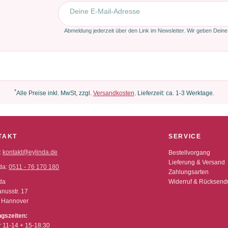
E-Mail-Adresse
Abmeldung jederzeit über den Link im Newsletter. Wir geben Deine
*
Alle Preise inkl. MwSt, zzgl.
Versandkosten
. Lieferzeit: ca. 1-3 Werktage.
TAKT
SERVICE
:
kontakt@eylinda.de
Bestellvorgang
Lieferung & Versand
da:
0511 - 76 170 180
Zahlungsarten
da
Widerruf & Rücksen
nusstr. 17
 Hannover
ngszeiten:
r 11-14 + 15-18:30